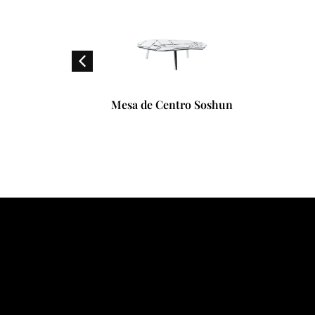
a
Mesa de Centro Soshun