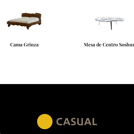
Cama Grinza
Mesa de Centro Soshu