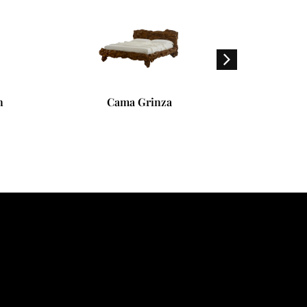
n
Cama Grinza