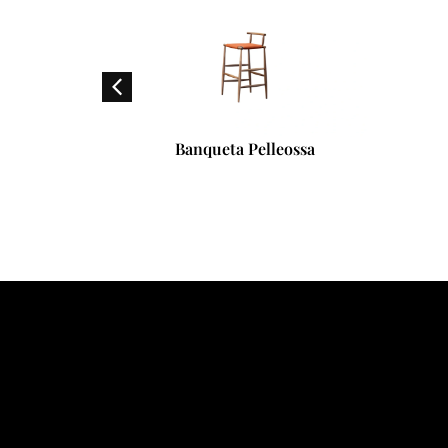
osa
Banqueta Pelleossa