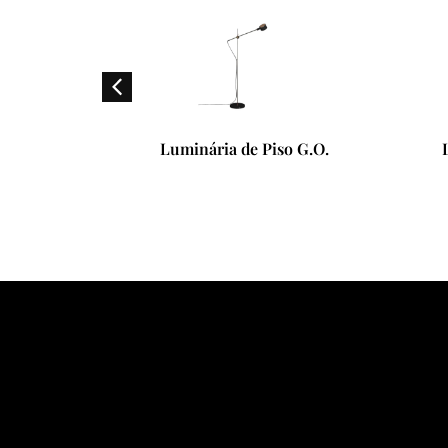
a G.O.
Luminária de Piso G.O.