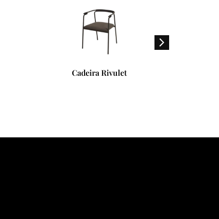
ira Rivulet
Cabideiro Kigi