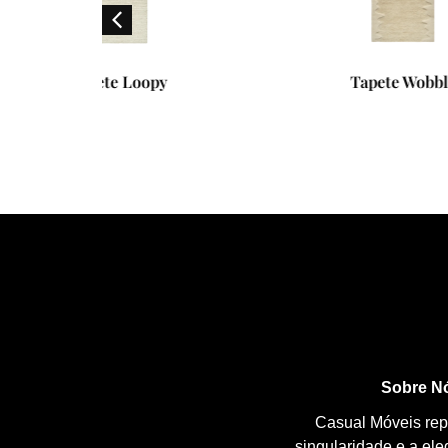
py
Tapete Wobble
Sobre N
Casual Móveis repr
singularidade e a el