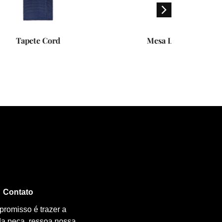
Mesa Lateral Spot
Ba
Contato
promisso é trazer a
da peça, ressoa nossa