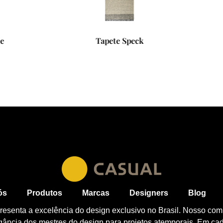
Tapete Speck
Tapete Cord
ós
Produtos
Marcas
Designers
Blog
esenta a excelência do design exclusivo no Brasil. Nosso com
egância dos mestres do design para projetos atemporais. Em ca