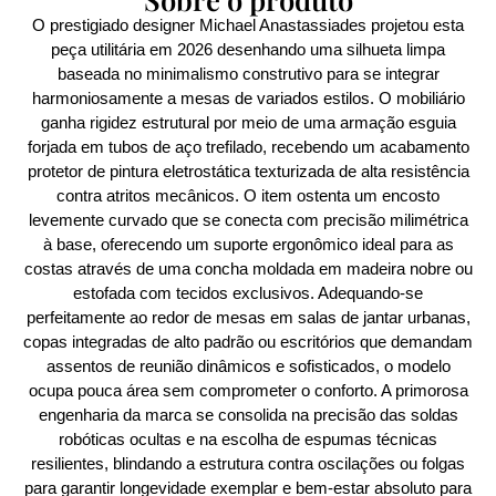
O prestigiado designer Michael Anastassiades projetou esta
peça utilitária em 2026 desenhando uma silhueta limpa
baseada no minimalismo construtivo para se integrar
harmoniosamente a mesas de variados estilos. O mobiliário
ganha rigidez estrutural por meio de uma armação esguia
forjada em tubos de aço trefilado, recebendo um acabamento
protetor de pintura eletrostática texturizada de alta resistência
contra atritos mecânicos. O item ostenta um encosto
levemente curvado que se conecta com precisão milimétrica
à base, oferecendo um suporte ergonômico ideal para as
costas através de uma concha moldada em madeira nobre ou
estofada com tecidos exclusivos. Adequando-se
perfeitamente ao redor de mesas em salas de jantar urbanas,
copas integradas de alto padrão ou escritórios que demandam
assentos de reunião dinâmicos e sofisticados, o modelo
ocupa pouca área sem comprometer o conforto. A primorosa
engenharia da marca se consolida na precisão das soldas
robóticas ocultas e na escolha de espumas técnicas
resilientes, blindando a estrutura contra oscilações ou folgas
para garantir longevidade exemplar e bem-estar absoluto para