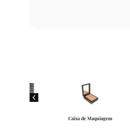
.C.S
Caixa de Maquiagem