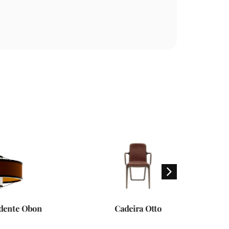
on
Cadeira Otto
S