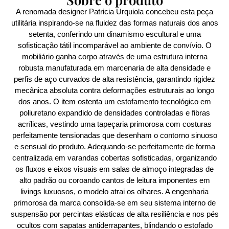
A renomada designer Patricia Urquiola concebeu esta peça
utilitária inspirando-se na fluidez das formas naturais dos anos
setenta, conferindo um dinamismo escultural e uma
sofisticação tátil incomparável ao ambiente de convívio. O
mobiliário ganha corpo através de uma estrutura interna
robusta manufaturada em marcenaria de alta densidade e
perfis de aço curvados de alta resistência, garantindo rigidez
mecânica absoluta contra deformações estruturais ao longo
dos anos. O item ostenta um estofamento tecnológico em
poliuretano expandido de densidades controladas e fibras
acrílicas, vestindo uma tapeçaria primorosa com costuras
perfeitamente tensionadas que desenham o contorno sinuoso
e sensual do produto. Adequando-se perfeitamente de forma
centralizada em varandas cobertas sofisticadas, organizando
os fluxos e eixos visuais em salas de almoço integradas de
alto padrão ou coroando cantos de leitura imponentes em
livings luxuosos, o modelo atrai os olhares. A engenharia
primorosa da marca consolida-se em seu sistema interno de
suspensão por percintas elásticas de alta resiliência e nos pés
ocultos com sapatas antiderrapantes, blindando o estofado