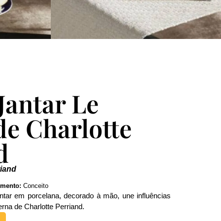
Jantar Le
e Charlotte
d
riand
mento:
Conceito
ntar em porcelana, decorado à mão, une influências
erna de Charlotte Perriand.