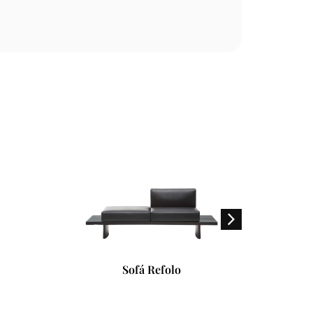
Sofá Refolo
Arandel