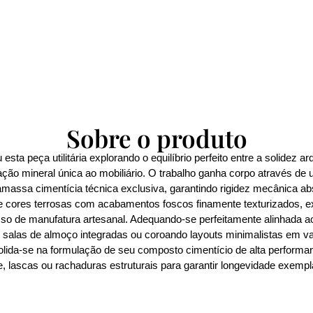
Sobre o produto
ta peça utilitária explorando o equilíbrio perfeito entre a solidez a
ção mineral única ao mobiliário. O trabalho ganha corpo através de 
amassa cimentícia técnica exclusiva, garantindo rigidez mecânica a
de cores terrosas com acabamentos foscos finamente texturizados, ex
esso de manufatura artesanal. Adequando-se perfeitamente alinhada 
m salas de almoço integradas ou coroando layouts minimalistas em v
olida-se na formulação de seu composto cimentício de alta performan
lascas ou rachaduras estruturais para garantir longevidade exempla