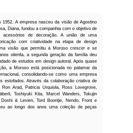
m 1952. A empresa nasceu da visão de Agostino
osa, Diana, fundou a companhia com o objetivo de
s e acessórios de decoração. A união de uma
bricação com criatividade na etapa de design
ma visão que permitiu à Moroso crescer e se
nos oitenta, a segunda geração da família deu
ndado de estudos em design autoral. Após quase
ção, a Moroso está posicionada no patamar da
ernacional, consolidando-se como uma empresa
is estofados. Através da colaboração criativa de
Ron Arad, Patricia Urquiola, Ross Lovegrove,
äberli, Toshiyuki Kita, Marcel Wanders, Tokujin
, Doshi & Levien, Tord Boontje, Nendo, Front e
lveu ao longo dos anos uma coleção de peças