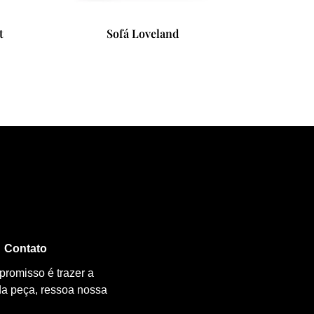
Puff Baobab
Ca
Contato
promisso é trazer a
da peça, ressoa nossa