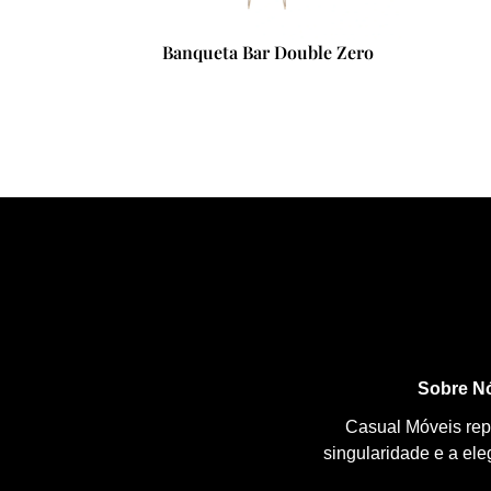
le Zero
Mesa Lateral Pipe
Sobre N
Casual Móveis repr
singularidade e a el