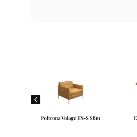
X-S Slim
Escrivaninha Stadera
Sofá