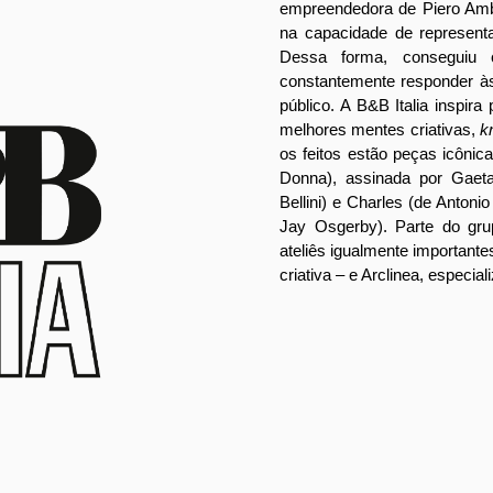
empreendedora de Piero Ambr
na capacidade de represent
Dessa forma, conseguiu c
constantemente responder à
público. A B&B Italia inspi
melhores mentes criativas,
k
os feitos estão peças icôn
Donna), assinada por Gae
Bellini) e Charles (de Antoni
Jay Osgerby). Parte do gr
ateliês igualmente importante
criativa – e Arclinea, especi