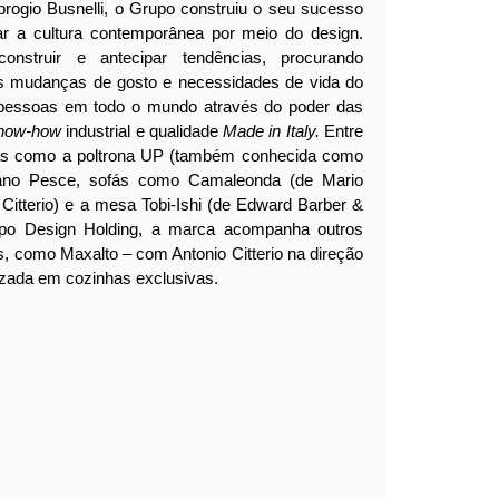
ogio Busnelli, o Grupo construiu o seu sucesso
ar a cultura contemporânea por meio do design.
onstruir e antecipar tendências, procurando
s mudanças de gosto e necessidades de vida do
ra pessoas em todo o mundo através do poder das
now-how
industrial e qualidade
Made in Italy.
Entre
icas como a poltrona UP (também conhecida como
tano Pesce, sofás como Camaleonda (de Mario
o Citterio) e a mesa Tobi-Ishi (de Edward Barber &
upo Design Holding, a marca acompanha outros
s, como Maxalto – com Antonio Citterio na direção
alizada em cozinhas exclusivas.