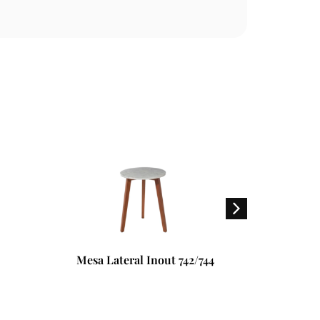
Mesa Lateral Inout 742/744
Ap