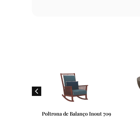
01/05
Poltrona de Balanço Inout 709