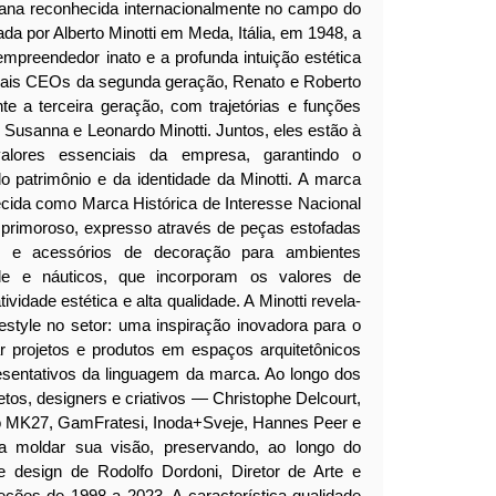
liana reconhecida internacionalmente no campo do
a por Alberto Minotti em Meda, Itália, em 1948, a
empreendedor inato e a profunda intuição estética
uais CEOs da segunda geração, Renato e Roberto
nte a terceira geração, com trajetórias e funções
o, Susanna e Leonardo Minotti. Juntos, eles estão à
alores essenciais da empresa, garantindo o
o patrimônio e da identidade da Minotti. A marca
hecida como Marca Histórica de Interesse Nacional
 primoroso, expresso através de peças estofadas
res e acessórios de decoração para ambientes
dade e náuticos, que incorporam os valores de
tividade estética e alta qualidade. A Minotti revela-
festyle no setor: uma inspiração inovadora para o
ar projetos e produtos em espaços arquitetônicos
resentativos da linguagem da marca. Ao longo dos
tetos, designers e criativos — Christophe Delcourt,
o MK27, GamFratesi, Inoda+Sveje, Hannes Peer e
ra moldar sua visão, preservando, ao longo do
e design de Rodolfo Dordoni, Diretor de Arte e
eções de 1998 a 2023. A característica qualidade