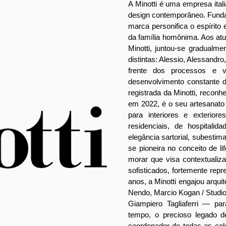
A Minotti é uma empresa ita
design contemporâneo. Fundad
marca personifica o espírito 
da família homônima. Aos at
Minotti, juntou-se gradualme
distintas: Alessio, Alessandr
frente dos processos e v
desenvolvimento constante d
registrada da Minotti, recon
em 2022, é o seu artesanato
para interiores e exterio
residenciais, de hospitali
elegância sartorial, subestima
se pioneira no conceito de li
morar que visa contextualiz
sofisticados, fortemente rep
anos, a Minotti engajou arqui
Nendo, Marcio Kogan / Studi
Giampiero Tagliaferri — pa
tempo, o precioso legado d
coordenador de todas as col