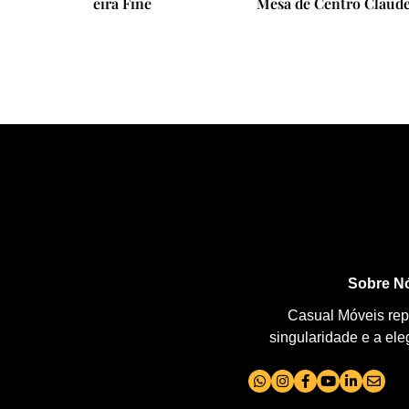
a Fine
Mesa de Centro Claude
Sobre N
Casual Móveis repr
singularidade e a el