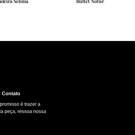
Buffet Noturno Dea
Ar
Contato
promisso é trazer a
da peça, ressoa nossa