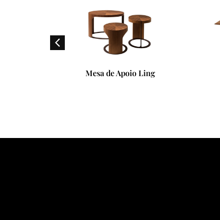
 de Apoio Ling
Mesa de Jantar Fang