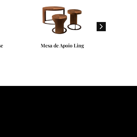
poio Ling
Mesa de Jantar Fang