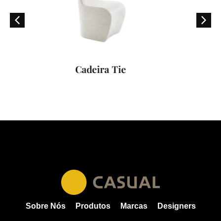
Cadeira Tie
Polt
Sobre Nós
Produtos
Marcas
Designers