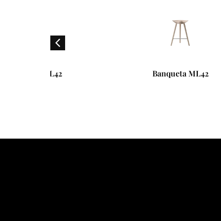
2
Banqueta ML42