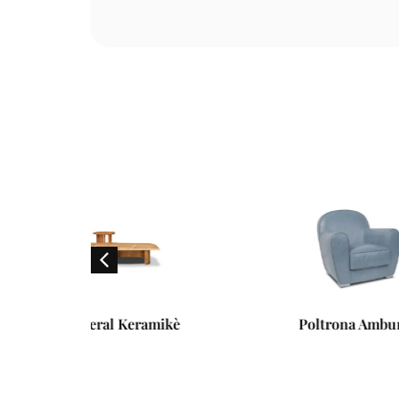
ramikè
Poltrona Amburgo