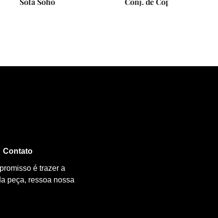
Conj. de Copos Crystal Stone
Pent
Contato
promisso é trazer a
da peça, ressoa nossa