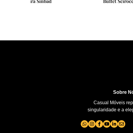
ad
Buffet Scirocco
Sobre N
Casual Móveis repr
singularidade e a el